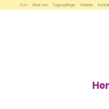
Start
Über uns
Tagespflege
Galerie
Kontak
Her