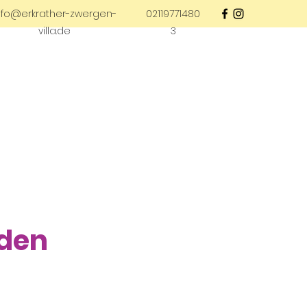
nfo@erkrather-zwergen-
02119771480
villa.de
3
 den